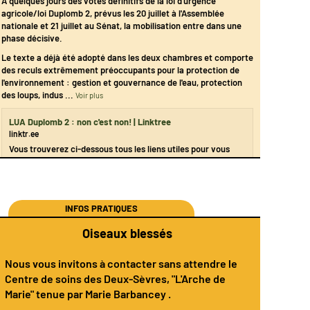
À quelques jours des votes définitifs de la loi d’urgence
agricole/loi Duplomb 2, prévus les 20 juillet à l'Assemblée
nationale et 21 juillet au Sénat, la mobilisation entre dans une
phase décisive.
Le texte a déjà été adopté dans les deux chambres et comporte
des reculs extrêmement préoccupants pour la protection de
l'environnement : gestion et gouvernance de l'eau, protection
des loups, indus
...
Voir plus
LUA Duplomb 2 : non c'est non! | Linktree
linktr.ee
Vous trouverez ci-dessous tous les liens utiles pour vous
mobiliser contre ces reculs. Des outils par les associations,
syndicats et collectifs engagés.
INFOS PRATIQUES
Oiseaux blessés
Nous vous invitons à contacter sans attendre le
Centre de soins des Deux-Sèvres
, "L'Arche de
Marie" tenue par
Marie Barbancey
.