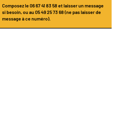
Composez le
06 67 41 83 58
et laisser un message
si besoin, ou au 05 49 25 73 68 (ne pas laisser de
message à ce numéro).