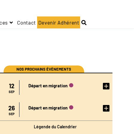
ces
Contact
Devenir Adhérent
NOS PROCHAINS ÉVÈNEMENTS
DÉTAIL
12
Départ en migration
DE
L'ÉVÉN
EMENT
SEP
DÉTAIL
26
Départ en migration
DE
L'ÉVÉN
EMENT
SEP
Légende du Calendrier