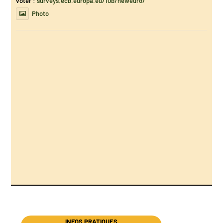
voter :
surveys.ecb.europa.eu/10b/neweuro/
Photo
INFOS PRATIQUES