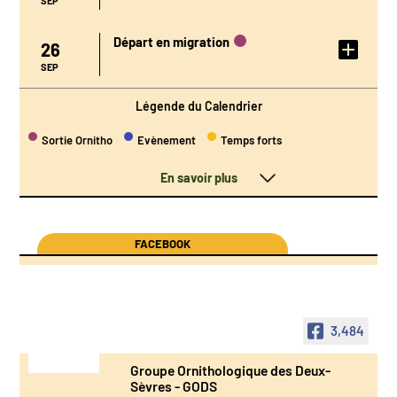
SEP
Départ en migration
26
DÉTAIL DE
L'ÉVÉNEMENT
SEP
Légende du Calendrier
Sortie Ornitho
Evènement
Temps forts
En savoir plus
FACEBOOK
3,484
Groupe Ornithologique des Deux-
Sèvres - GODS