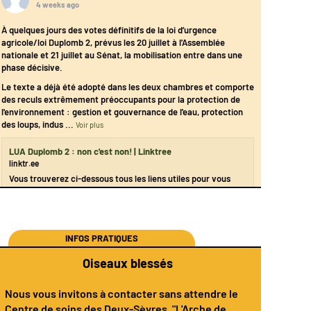
4 weeks ago
À quelques jours des votes définitifs de la loi d’urgence
agricole/loi Duplomb 2, prévus les 20 juillet à l'Assemblée
nationale et 21 juillet au Sénat, la mobilisation entre dans une
phase décisive.
Le texte a déjà été adopté dans les deux chambres et comporte
des reculs extrêmement préoccupants pour la protection de
l'environnement : gestion et gouvernance de l'eau, protection
des loups, indus
...
Voir plus
LUA Duplomb 2 : non c'est non! | Linktree
linktr.ee
Vous trouverez ci-dessous tous les liens utiles pour vous
mobiliser contre ces reculs. Des outils par les associations,
syndicats et collectifs engagés.
INFOS PRATIQUES
Oiseaux blessés
Nous vous invitons à contacter sans attendre le
Centre de soins des Deux-Sèvres
, "L'Arche de