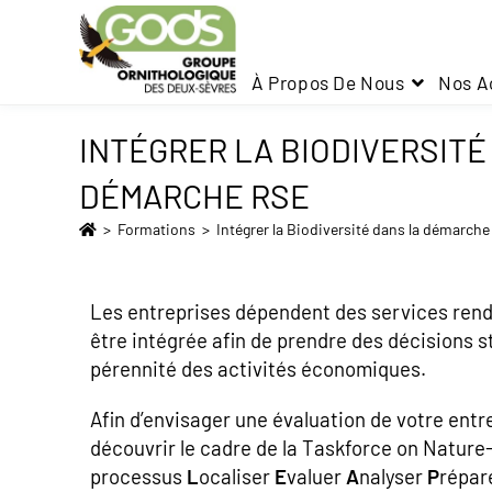
À Propos De Nous
Nos A
INTÉGRER LA BIODIVERSITÉ
DÉMARCHE RSE
>
Formations
>
Intégrer la Biodiversité dans la démarch
Les entreprises dépendent des services rendus
être intégrée afin de prendre des décisions st
pérennité des activités économiques.
Afin d’envisager une évaluation de votre ent
découvrir le cadre de la Taskforce on Nature
processus
L
ocaliser
E
valuer
A
nalyser
P
répar