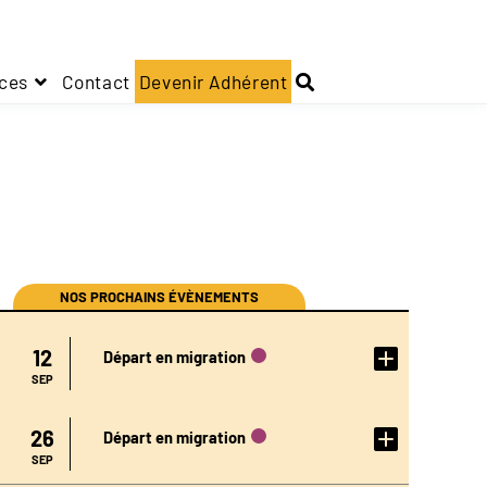
ces
Contact
Devenir Adhérent
NOS PROCHAINS ÉVÈNEMENTS
DÉTAIL
12
Départ en migration
DE
L'ÉVÉN
EMENT
SEP
DÉTAIL
26
Départ en migration
DE
L'ÉVÉN
EMENT
SEP