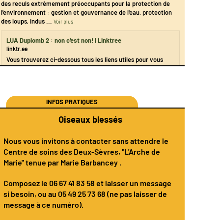
des reculs extrêmement préoccupants pour la protection de
l'environnement : gestion et gouvernance de l'eau, protection
des loups, indus
...
Voir plus
LUA Duplomb 2 : non c'est non! | Linktree
linktr.ee
Vous trouverez ci-dessous tous les liens utiles pour vous
mobiliser contre ces reculs. Des outils par les associations,
syndicats et collectifs engagés.
INFOS PRATIQUES
Oiseaux blessés
Nous vous invitons à contacter sans attendre le
Centre de soins des Deux-Sèvres
, "L'Arche de
Marie" tenue par
Marie Barbancey
.
Composez le
06 67 41 83 58
et laisser un message
si besoin, ou au 05 49 25 73 68 (ne pas laisser de
message à ce numéro).