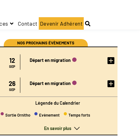
ces
Contact
Devenir Adhérent
NOS PROCHAINS ÉVÈNEMENTS
DÉTAIL
12
Départ en migration
DE
L'ÉVÉN
EMENT
SEP
DÉTAIL
26
Départ en migration
DE
L'ÉVÉN
EMENT
SEP
Légende du Calendrier
Sortie Ornitho
Evènement
Temps forts
En savoir plus