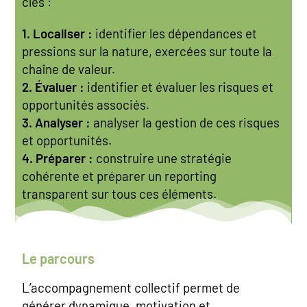
clés :
1. Localiser :
identifier les dépendances et
pressions sur la nature, exercées sur toute la
chaîne de valeur.
2. Évaluer :
identifier et évaluer les risques et
opportunités associés.
3. Analyser :
analyser la gestion de ces risques
et opportunités.
4. Préparer :
construire une stratégie
cohérente et préparer un reporting
transparent sur tous ces éléments.
Le parcours
L’accompagnement collectif permet de
générer dynamique, motivation et