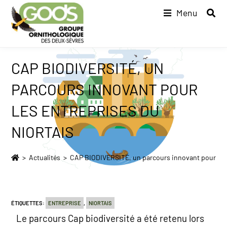
Menu
CAP BIODIVERSITÉ, UN
PARCOURS INNOVANT POUR
LES ENTREPRISES DU
NIORTAIS
>
Actualités
>
CAP BIODIVERSITÉ, un parcours innovant pour les 
ÉTIQUETTES
:
ENTREPRISE
,
NIORTAIS
Le parcours Cap biodiversité a été retenu lors