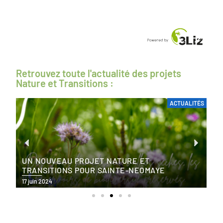
Retrouvez toute l'actualité des projets
Nature et Transitions :
ÉS
ACTUALITÉS
UN NOUVEAU PROJET NATURE ET
TRANSITIONS POUR SAINTE-NEOMAYE
17 juin 2024