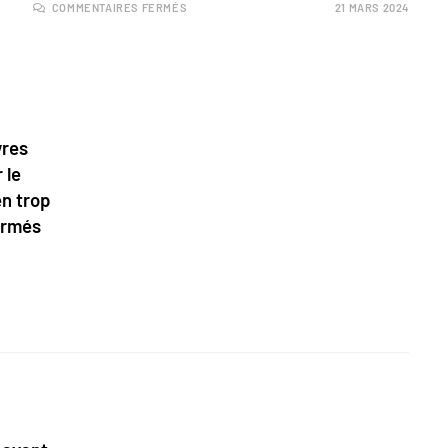
COMMENTAIRES FERMÉS
21 MARS 2024
vres
 le
en trop
irmés