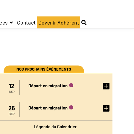
ces
Contact
Devenir Adhérent
NOS PROCHAINS ÉVÈNEMENTS
DÉTAIL
12
Départ en migration
DE
L'ÉVÉN
EMENT
SEP
DÉTAIL
26
Départ en migration
DE
L'ÉVÉN
EMENT
SEP
Légende du Calendrier