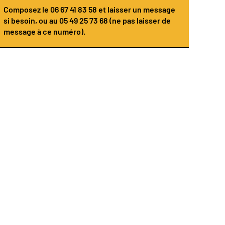
Composez le
06 67 41 83 58
et laisser un message
si besoin, ou au 05 49 25 73 68 (ne pas laisser de
message à ce numéro).