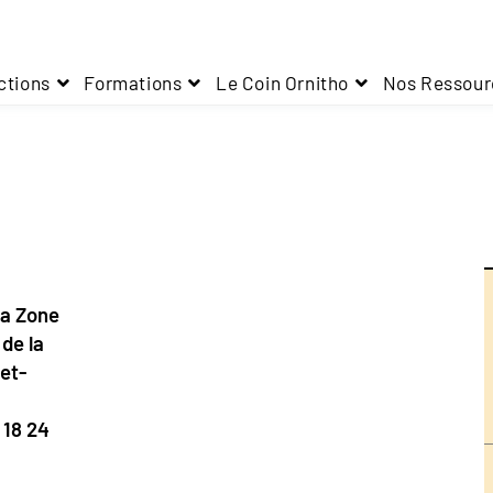
ctions
Formations
Le Coin Ornitho
Nos Ressour
la Zone
de la
et-
 18 24