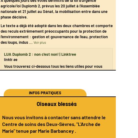
À quelques jours des votes définitifs de la loi d’urgence
agricole/loi Duplomb 2, prévus les 20 juillet à l'Assemblée
nationale et 21 juillet au Sénat, la mobilisation entre dans une
phase décisive.
Le texte a déjà été adopté dans les deux chambres et comporte
des reculs extrêmement préoccupants pour la protection de
l'environnement : gestion et gouvernance de l'eau, protection
des loups, indus
...
Voir plus
LUA Duplomb 2 : non c'est non! | Linktree
linktr.ee
Vous trouverez ci-dessous tous les liens utiles pour vous
mobiliser contre ces reculs. Des outils par les associations,
syndicats et collectifs engagés.
INFOS PRATIQUES
Oiseaux blessés
Nous vous invitons à contacter sans attendre le
Centre de soins des Deux-Sèvres
, "L'Arche de
Marie" tenue par
Marie Barbancey
.