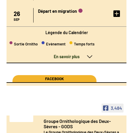
Départ en migration
26
DÉTAIL DE
L'ÉVÉNEMENT
SEP
Légende du Calendrier
Sortie Ornitho
Evènement
Temps forts
En savoir plus
FACEBOOK
3,484
Groupe Ornithologique des Deux-
Sèvres - GODS
Le Groupe Ornithologique des Deux-Sèvres a