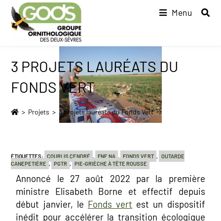
Menu
3 PROJETS LAURÉATS DU
FONDS VERT
>
Projets
>
3 projets lauréats du Fonds Vert
ÉTIQUETTES
:
COURLIS CENDRÉ
,
FNE NA
,
FONDS VERT
,
OUTARDE
CANEPETIÈRE
,
PGTR
,
PIE-GRIÈCHE À TÊTE ROUSSE
Annoncé le 27 août 2022 par la première
ministre Elisabeth Borne et effectif depuis
début janvier, le
Fonds vert
est un dispositif
inédit pour accélérer la transition écologique