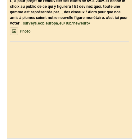
L', a pour projet de renouveler ses billets de 5€ à 200€ et donne le
choix au public de ce qui y figurera ! Et devinez quoi, toute une
gamme est représentée par... des oiseaux ! Alors pour que nos
amis à plumes soient notre nouvelle figure monétaire, c'est ici pour
voter :
surveys.ecb.europa.eu/10b/neweuro/
Photo