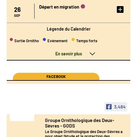
Départ en migration
26
DÉTAIL DE
L'ÉVÉNEMENT
SEP
Légende du Calendrier
Sortie Ornitho
Evènement
Temps forts
En savoir plus
FACEBOOK
3,484
Groupe Ornithologique des Deux-
Sèvres - GODS
Le Groupe Ornithologique des Deux-Sèvres a
pour objet l’étude et la protection des