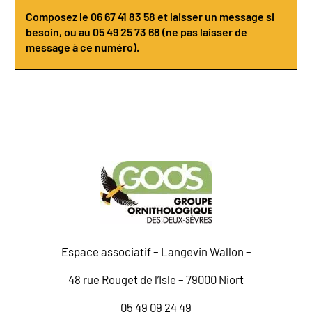
Composez le
06 67 41 83 58
et laisser un message si
besoin, ou au 05 49 25 73 68 (ne pas laisser de
message à ce numéro).
Espace associatif – Langevin Wallon –
48 rue Rouget de l’Isle – 79000 Niort
05 49 09 24 49