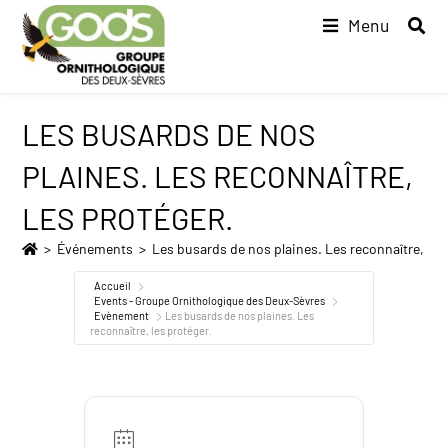
Menu
LES BUSARDS DE NOS
PLAINES. LES RECONNAÎTRE,
LES PROTÉGER.
>
Événements
>
Les busards de nos plaines. Les reconnaître, les
Accueil
Events - Groupe Ornithologique des Deux-Sèvres
Evènement
Les busards de nos plaines. Les
reconnaître, les protéger.