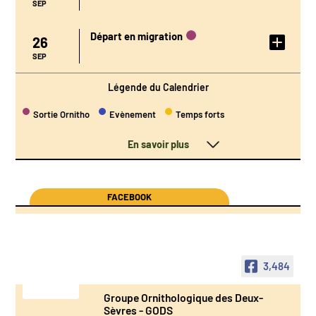
SEP
Départ en migration
26
DÉTAIL DE
L'ÉVÉNEMENT
SEP
Légende du Calendrier
Sortie Ornitho
Evènement
Temps forts
En savoir plus
FACEBOOK
3,484
Groupe Ornithologique des Deux-
Sèvres - GODS