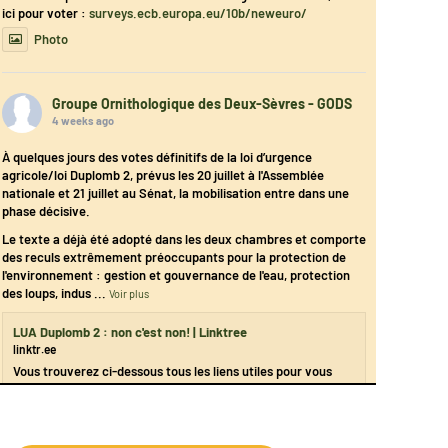
ici pour voter :
surveys.ecb.europa.eu/10b/neweuro/
Photo
Groupe Ornithologique des Deux-Sèvres - GODS
4 weeks ago
À quelques jours des votes définitifs de la loi d’urgence
agricole/loi Duplomb 2, prévus les 20 juillet à l'Assemblée
nationale et 21 juillet au Sénat, la mobilisation entre dans une
phase décisive.
Le texte a déjà été adopté dans les deux chambres et comporte
des reculs extrêmement préoccupants pour la protection de
l'environnement : gestion et gouvernance de l'eau, protection
des loups, indus
...
Voir plus
LUA Duplomb 2 : non c'est non! | Linktree
linktr.ee
Vous trouverez ci-dessous tous les liens utiles pour vous
mobiliser contre ces reculs. Des outils par les associations,
syndicats et collectifs engagés.