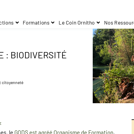
ctions
Formations
Le Coin Ornitho
Nos Ressour
 : BIODIVERSITÉ
t citoyenneté
E
es, le
GODS est agréé Organisme de Formation
.