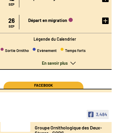
L'ÉVÉN
EMENT
SEP
DÉTAIL
26
Départ en migration
DE
L'ÉVÉN
EMENT
SEP
Légende du Calendrier
Sortie Ornitho
Evènement
Temps forts
En savoir plus
FACEBOOK
3,484
Groupe Ornithologique des Deux-
Sèvres - GODS