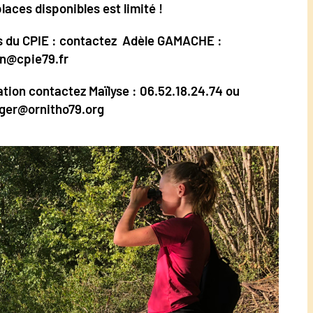
laces disponibles est limité !
ès du CPIE : contactez Adèle GAMACHE :
on@cpie79.fr
ation c
ontactez Maïlyse : 06.52.18.24.74 ou
nger@ornitho79.org