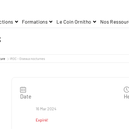
ctions
Formations
Le Coin Ornitho
Nos Ressour
S
ture
IROC – Oiseaux nocturnes
Date
H
16 Mar 2024
Expiré!