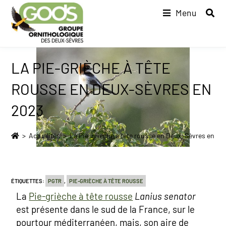
Menu
LA PIE-GRIÈCHE À TÊTE
ROUSSE EN DEUX-SÈVRES EN
2023
>
Actualités
>
La Pie-grièche à tête rousse en Deux-Sèvres en 20
ÉTIQUETTES
:
PGTR
,
PIE-GRIÈCHE À TÊTE ROUSSE
La
Pie-grièche à tête rousse
Lanius senator
est présente dans le sud de la France, sur le
pourtour méditerranéen, mais, son aire de