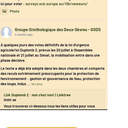
ici pour voter :
surveys.ecb.europa.eu/10b/neweuro/
Photo
Groupe Ornithologique des Deux-Sèvres - GODS
4 weeks ago
À quelques jours des votes définitifs de la loi d’urgence
agricole/loi Duplomb 2, prévus les 20 juillet à l'Assemblée
nationale et 21 juillet au Sénat, la mobilisation entre dans une
phase décisive.
Le texte a déjà été adopté dans les deux chambres et comporte
des reculs extrêmement préoccupants pour la protection de
l'environnement : gestion et gouvernance de l'eau, protection
des loups, indus
...
Voir plus
LUA Duplomb 2 : non c'est non! | Linktree
linktr.ee
Vous trouverez ci-dessous tous les liens utiles pour vous
mobiliser contre ces reculs. Des outils par les associations,
syndicats et collectifs engagés.