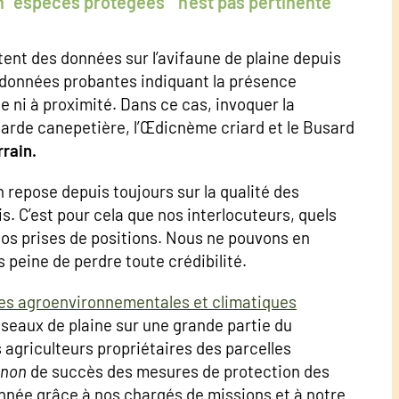
n "espèces protégées " n'est pas pertinente
ctent des données sur l’avifaune de plaine depuis
 données probantes indiquant la présence
 ni à proximité. Dans ce cas, invoquer la
arde canepetière, l’Œdicnème criard et le Busard
rrain.
n repose depuis toujours sur la qualité des
. C’est pour cela que nos interlocuteurs, quels
nos prises de positions. Nous ne pouvons en
 peine de perdre toute crédibilité.
s agroenvironnementales et climatiques
oiseaux de plaine sur une grande partie du
s agriculteurs propriétaires des parcelles
 non
de succès des mesures de protection des
née grâce à nos chargés de missions et à notre