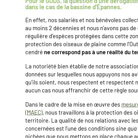
Pour le GODS, la question d’une dérogatio
dans le cas de la bassine d'Épannes.
En effet, nos salariés et nos bénévoles colle
au moins 2 décennies et nous n’avons pas de
régulière d’espèces protégées dans cette zone
protection des oiseaux de plaine comme l’Out
cendré
ne correspond pas à une réalité du te
La notoriété bien établie de notre associatio
données sur lesquelles nous appuyons nos avis
qu’ils soient, nous respectent et respectent 
aucun cas nous affranchir de cette règle sous
Dans le cadre de la mise en œuvre des
mesure
(MAEC)
, nous travaillons à la protection des 
territoire. La qualité de nos relations avec le
concernées est l’une des conditions
sine qua
nichées que nous mettons en place chaque an