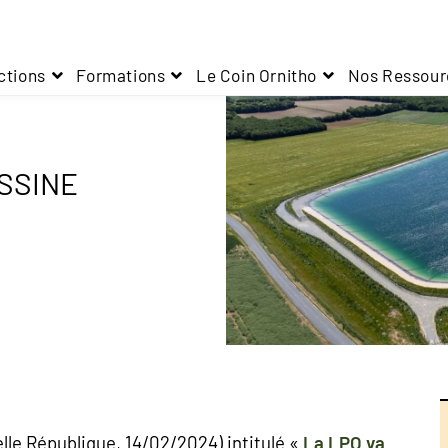
ctions
Formations
Le Coin Ornitho
Nos Ressour
SSINE
elle République, 14/02/2024) intitulé «
La LPO va