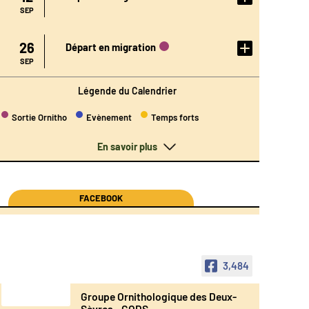
L'ÉVÉN
EMENT
SEP
DÉTAIL
26
Départ en migration
DE
L'ÉVÉN
EMENT
SEP
Légende du Calendrier
Sortie Ornitho
Evènement
Temps forts
En savoir plus
FACEBOOK
3,484
Groupe Ornithologique des Deux-
Sèvres - GODS