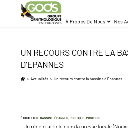
À Propos De Nous
Nos A
UN RECOURS CONTRE LA BA
D’EPANNES
>
Actualités
>
Un recours contre la bassine d’Epannes
ÉTIQUETTES
:
BASSINE
,
ÉPANNES
,
POLITIQUE
,
POSITION
Un récent article dans la presse locale (Nouv