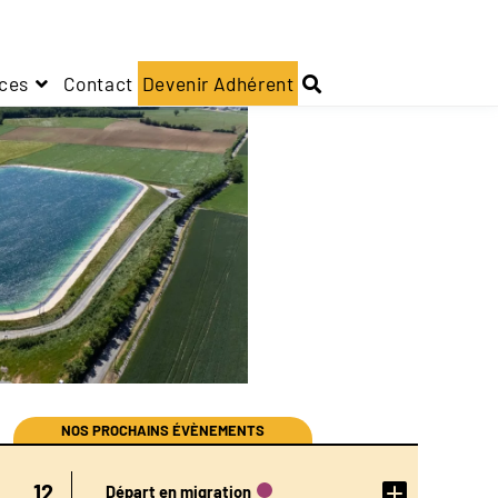
ces
Contact
Devenir Adhérent
NOS PROCHAINS ÉVÈNEMENTS
DÉTAIL
12
Départ en migration
DE